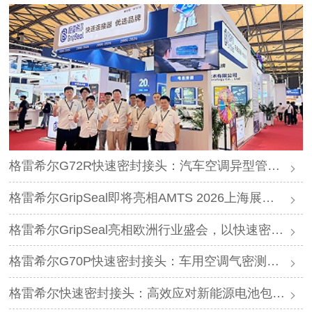
格雷希尔G72R快速密封接头：汽车空调异型管口测试方案
格雷希尔GripSeal即将亮相AMTS 2026上海展，以密封技术赋能汽车制造
格雷希尔GripSeal亮相欧洲行业盛会，以快速密封技术赋能欧洲新能源产业链
格雷希尔G70P快速密封接头：车用空调气密测试的可靠选择
格雷希尔快速密封接头：高效应对新能源电池包防爆阀测试难题