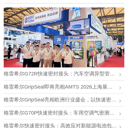
格雷希尔G72R快速密封接头：汽车空调异型管口测试方案
格雷希尔GripSeal即将亮相AMTS 2026上海展，以密封技术赋能汽车制造
格雷希尔GripSeal亮相欧洲行业盛会，以快速密封技术赋能欧洲新能源产业链
格雷希尔G70P快速密封接头：车用空调气密测试的可靠选择
格雷希尔快速密封接头：高效应对新能源电池包防爆阀测试难题