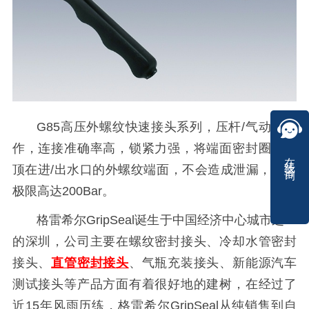
G85高压外螺纹快速接头系列，压杆/气动式操
作，连接准确率高，锁紧力强，将端面密封圈牢牢
在线咨询
顶在进/出水口的外螺纹端面，不会造成泄漏，承压
极限高达200Bar。
格雷希尔GripSeal诞生于中国经济中心城市之一
的深圳，公司主要在螺纹密封接头、冷却水管密封
接头、
直管密封接头
、气瓶充装接头、新能源汽车
测试接头等产品方面有着很好地的建树，在经过了
近15年风雨历练，格雷希尔GripSeal从纯销售到自