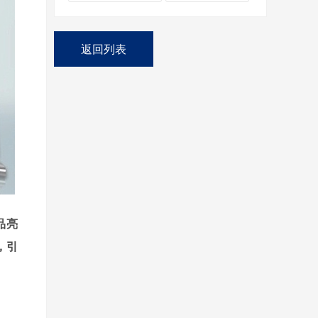
返回列表
品亮
，引