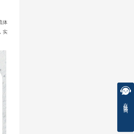
流体
，实
在线咨询