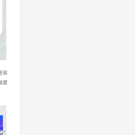
还容
精度