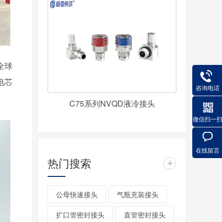
全球
电芯
咨询电话
C75系列NVQD液冷接头
微信扫一
在线留言
热门搜索
+
公母快速接头
气瓶充装接头
扩口管密封接头
直管密封接头