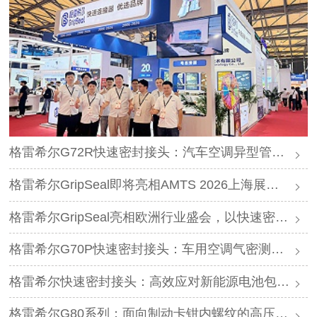
格雷希尔G72R快速密封接头：汽车空调异型管口测试方案
格雷希尔GripSeal即将亮相AMTS 2026上海展，以密封技术赋能汽车制造
格雷希尔GripSeal亮相欧洲行业盛会，以快速密封技术赋能欧洲新能源产业链
格雷希尔G70P快速密封接头：车用空调气密测试的可靠选择
格雷希尔快速密封接头：高效应对新能源电池包防爆阀测试难题
格雷希尔G80系列：面向制动卡钳内螺纹的高压密封连接方案