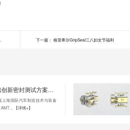
l
加工能力马力开足
下一篇：
格雷希尔GripSeal三八妇女节福利
格雷希尔携创新密封测试方案惊艳AMTS 2026，圆满收官
届上海国际汽车制造技术与装备
MT...
【详情+】