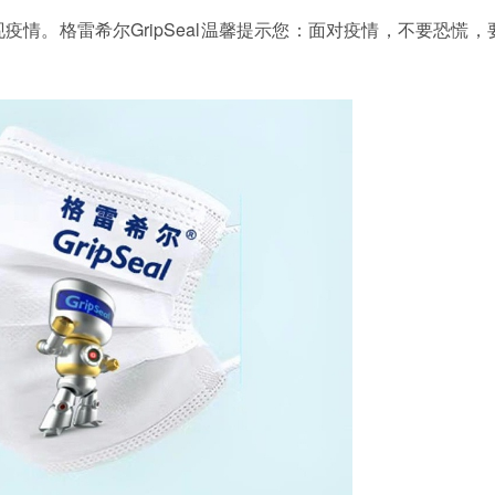
情。格雷希尔GripSeal温馨提示您：面对疫情，不要恐慌，