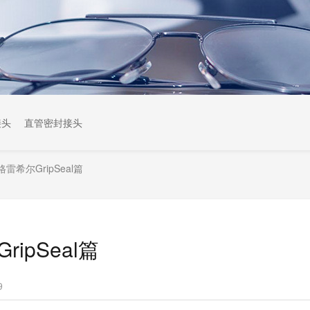
接头
直管密封接头
希尔GripSeal篇
pSeal篇
9