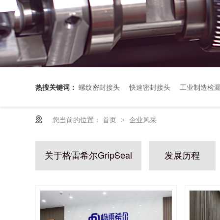
热搜关键词：
螺纹密封接头
快速密封接头
工业制造检
您当前的位置：
首页
企业风采
>
关于格雷希尔GripSeal
发展历程