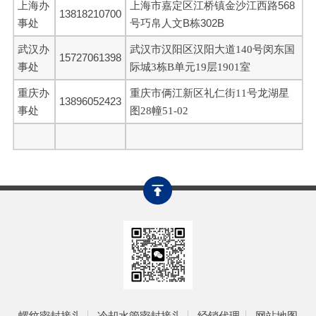
上海办
上海市嘉定区江桥镇金沙江西路568
13818210700
事处
号巧帛人文B栋302B
武汉办
武汉市汉阳区汉阳大道140号闵东国
15727061398
事处
际城3栋B单元19层1901室
重庆办
重庆市俩江新区礼仁街11号龙湖星
13896052423
事处
图28幢51-02
螺纹密封接头
冷却水管密封接头
经销代理
网站地图